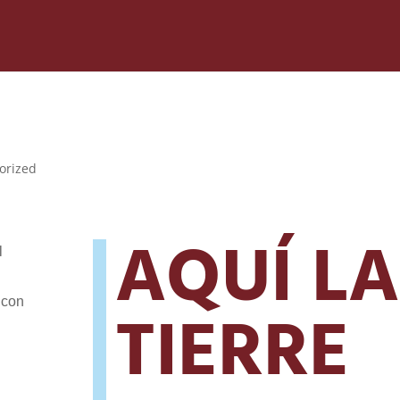
orized
AQUÍ LA
l
l
 con
TIERRE